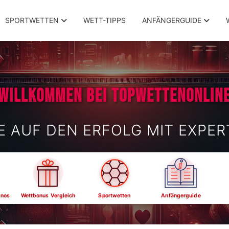
SPORTWETTEN
WETT-TIPPS
ANFÄNGERGUIDE
WILLKOMMEN BEI TOPWETTENONLIN
E AUF DEN ERFOLG MIT EXPER
inos
Wettbonus Vergleich
Sportwetten
Anfängerguide