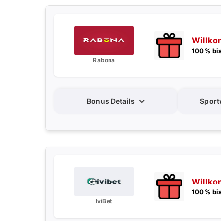
Willk
100 % bis
Rabona
Bonus Details
Sport
Willk
100 % bis
IviBet