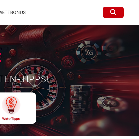
WETTBONUS
E
TEN-TIPPS!
Wett-Tipps