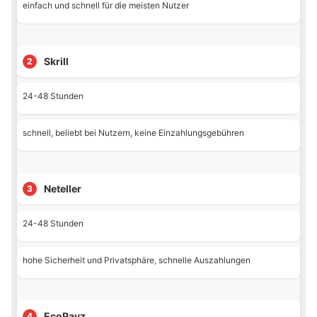
einfach und schnell für die meisten Nutzer
Skrill
2
24-48 Stunden
schnell, beliebt bei Nutzern, keine Einzahlungsgebühren
Neteller
3
24-48 Stunden
hohe Sicherheit und Privatsphäre, schnelle Auszahlungen
EcoPayz
4