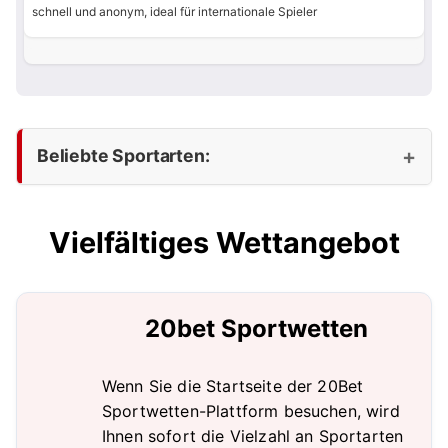
schnell und anonym, ideal für internationale Spieler
Beliebte Sportarten:
Vielfältiges Wettangebot
20bet Sportwetten
Wenn Sie die Startseite der 20Bet
Sportwetten-Plattform besuchen, wird
Ihnen sofort die Vielzahl an Sportarten