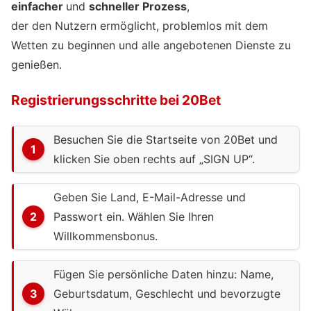
einfacher
und
schneller Prozess
,
der den Nutzern ermöglicht, problemlos mit dem
Wetten zu beginnen und alle angebotenen Dienste zu
genießen.
Registrierungsschritte bei 20Bet
Besuchen Sie die Startseite von 20Bet und
klicken Sie oben rechts auf „SIGN UP“.
Geben Sie Land, E-Mail-Adresse und
Passwort ein. Wählen Sie Ihren
Willkommensbonus.
Fügen Sie persönliche Daten hinzu: Name,
Geburtsdatum, Geschlecht und bevorzugte