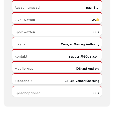
paar Std.
Auszahlungszeit
JA
Live-Wetten
30+
Sportwetten
Curaçao Gaming Authority
Lizenz
support@20bet.com
Kontakt
iOS und Android
Mobile App
128-Bit-Verschlüsselung
Sicherheit
30+
Sprachoptionen