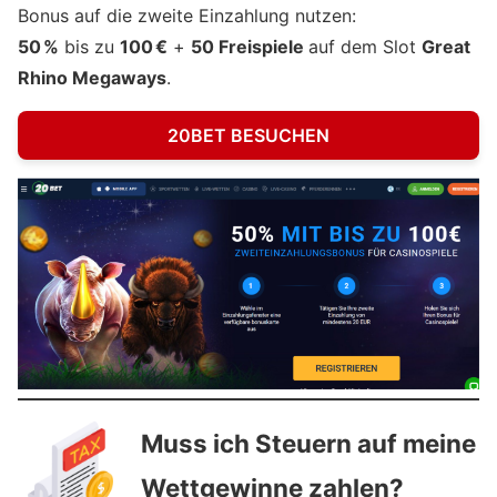
Bonus auf die zweite Einzahlung nutzen:
50 %
bis zu
100 €
+
50 Freispiele
auf dem Slot
Great
Rhino Megaways
.
20BET BESUCHEN
Muss ich Steuern auf meine
Wettgewinne zahlen?