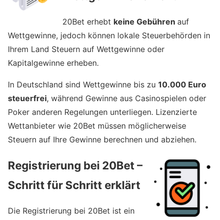
20Bet erhebt
keine Gebühren
auf
Wettgewinne, jedoch können lokale Steuerbehörden in
Ihrem Land Steuern auf Wettgewinne oder
Kapitalgewinne erheben.
In Deutschland sind Wettgewinne bis zu
10.000 Euro
steuerfrei
, während Gewinne aus Casinospielen oder
Poker anderen Regelungen unterliegen. Lizenzierte
Wettanbieter wie 20Bet müssen möglicherweise
Steuern auf Ihre Gewinne berechnen und abziehen.
Registrierung bei 20Bet –
Schritt für Schritt erklärt
Die Registrierung bei 20Bet ist ein