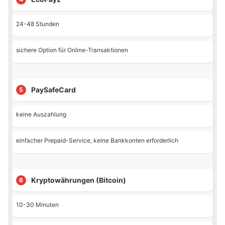
24-48 Stunden
sichere Option für Online-Transaktionen
PaySafeCard
5
keine Auszahlung
einfacher Prepaid-Service, keine Bankkonten erforderlich
Kryptowährungen (Bitcoin)
6
10-30 Minuten