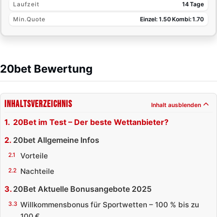
14 Tage
Laufzeit
Einzel: 1.50 Kombi: 1.70
Min.Quote
20bet Bewertung
Inhaltsverzeichnis
Inhalt ausblenden
20Bet im Test – Der beste Wettanbieter?
20bet Allgemeine Infos
Vorteile
Nachteile
20Bet Aktuelle Bonusangebote 2025
Willkommensbonus für Sportwetten – 100 % bis zu
100 €