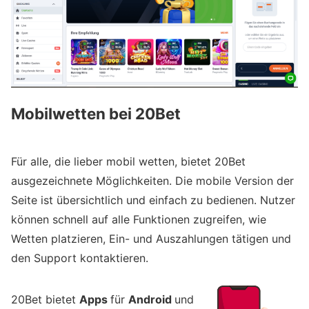
Mobilwetten bei 20Bet
Für alle, die lieber mobil wetten, bietet 20Bet
ausgezeichnete Möglichkeiten. Die mobile Version der
Seite ist übersichtlich und einfach zu bedienen. Nutzer
können schnell auf alle Funktionen zugreifen, wie
Wetten platzieren, Ein- und Auszahlungen tätigen und
den Support kontaktieren.
20Bet bietet
Apps
für
Android
und