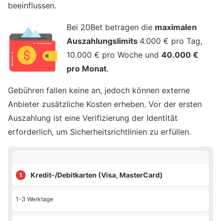
beeinflussen.
Bei 20Bet betragen die
maximalen
Auszahlungslimits
4.000 € pro Tag,
10.000 € pro Woche und
40.000 €
pro Monat
.
Gebühren fallen keine an, jedoch können externe
Anbieter zusätzliche Kosten erheben. Vor der ersten
Auszahlung ist eine Verifizierung der Identität
erforderlich, um Sicherheitsrichtlinien zu erfüllen.
Kredit-/Debitkarten (Visa, MasterCard)
1
1-3 Werktage