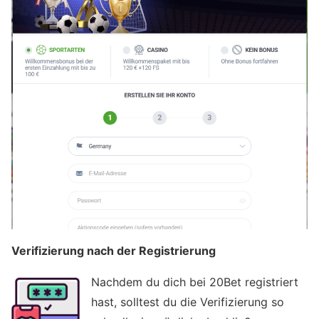
Verifizierung nach der Registrierung
Nachdem du dich bei 20Bet registriert
hast, solltest du die Verifizierung so