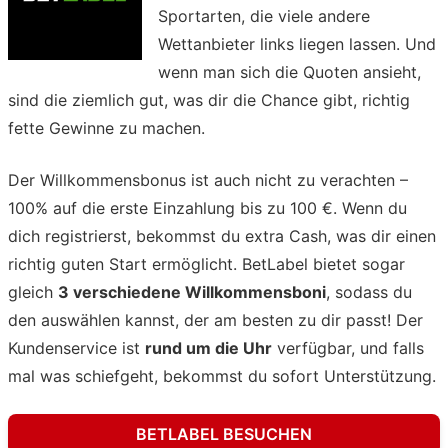
Sportarten, die viele andere
Wettanbieter links liegen lassen. Und
wenn man sich die Quoten ansieht,
sind die ziemlich gut, was dir die Chance gibt, richtig
fette Gewinne zu machen.
Der Willkommensbonus ist auch nicht zu verachten –
100% auf die erste Einzahlung bis zu 100 €. Wenn du
dich registrierst, bekommst du extra Cash, was dir einen
richtig guten Start ermöglicht. BetLabel bietet sogar
gleich
3 verschiedene Willkommensboni
, sodass du
den auswählen kannst, der am besten zu dir passt! Der
Kundenservice ist
rund um die Uhr
verfügbar, und falls
mal was schiefgeht, bekommst du sofort Unterstützung.
BETLABEL BESUCHEN