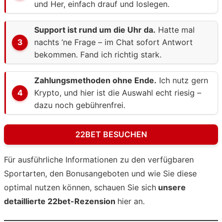
und Her, einfach drauf und loslegen.
Support ist rund um die Uhr da.
Hatte mal
nachts ‘ne Frage – im Chat sofort Antwort
bekommen. Fand ich richtig stark.
Zahlungsmethoden ohne Ende.
Ich nutz gern
Krypto, und hier ist die Auswahl echt riesig –
dazu noch gebührenfrei.
22BET BESUCHEN
Für ausführliche Informationen zu den verfügbaren
Sportarten, den Bonusangeboten und wie Sie diese
optimal nutzen können, schauen Sie sich
unsere
detaillierte 22bet-Rezension
hier an.