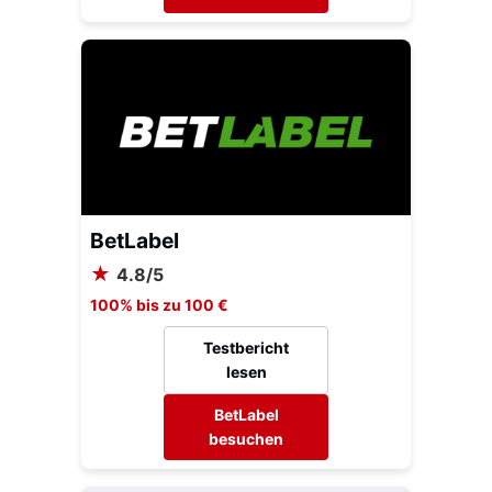
BetLabel
4.8/5
100% bis zu 100 €
Testbericht
lesen
BetLabel
besuchen