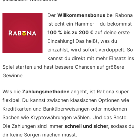
Der
Willkommensbonus
bei Rabona
ist echt ein Hammer – du bekommst
100 % bis zu 200 €
auf deine erste
Einzahlung! Das heißt, was du
einzahlst, wird sofort verdoppelt. So
kannst du direkt mit mehr Einsatz ins
Spiel starten und hast bessere Chancen auf größere
Gewinne.
Was die
Zahlungsmethoden
angeht, ist Rabona super
flexibel. Du kannst zwischen klassischen Optionen wie
Kreditkarten und Banküberweisungen oder modernen
Sachen wie Kryptowährungen wählen. Und das Beste:
Die Zahlungen sind immer
schnell und sicher,
sodass du
dir keine Sorgen machen musst.