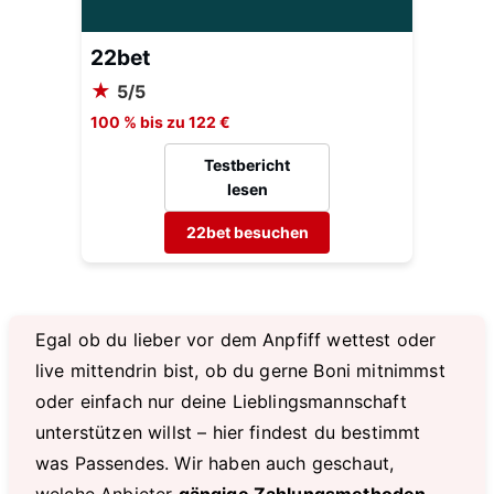
22bet
5/5
100 % bis zu 122 €
Testbericht
lesen
22bet besuchen
Egal ob du lieber vor dem Anpfiff wettest oder
live mittendrin bist, ob du gerne Boni mitnimmst
oder einfach nur deine Lieblingsmannschaft
unterstützen willst – hier findest du bestimmt
was Passendes. Wir haben auch geschaut,