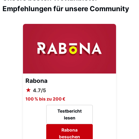
Empfehlungen für unsere Community
Rabona
4.7/5
100 % bis zu 200 €​
Testbericht
lesen
Rabona
besuchen