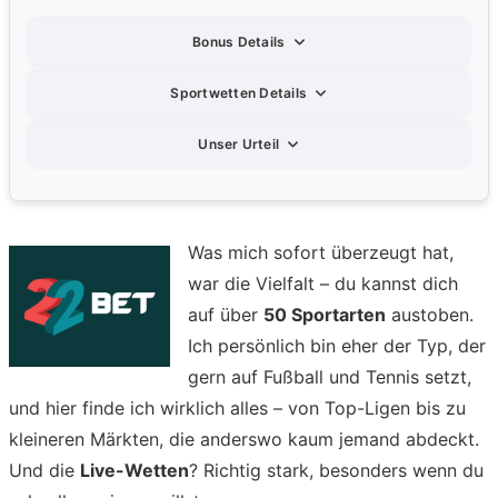
Bonus Details
Sportwetten Details
Unser Urteil
Was mich sofort überzeugt hat,
war die Vielfalt – du kannst dich
auf über
50 Sportarten
austoben.
Ich persönlich bin eher der Typ, der
gern auf Fußball und Tennis setzt,
und hier finde ich wirklich alles – von Top-Ligen bis zu
kleineren Märkten, die anderswo kaum jemand abdeckt.
Und die
Live-Wetten
? Richtig stark, besonders wenn du