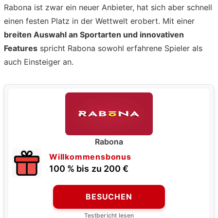
Rabona ist zwar ein neuer Anbieter, hat sich aber schnell
einen festen Platz in der Wettwelt erobert. Mit einer
breiten Auswahl an Sportarten und innovativen
Features
spricht Rabona sowohl erfahrene Spieler als
auch Einsteiger an.
Rabona
Willkommensbonus
100 % bis zu 200 €​
BESUCHEN
Testbericht lesen