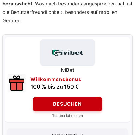
heraussticht
. Was mich besonders angesprochen hat, ist
die Benutzerfreundlichkeit, besonders auf mobilen
Geräten.
IviBet
Willkommensbonus
100 % bis zu 150 €
BESUCHEN
Testbericht lesen