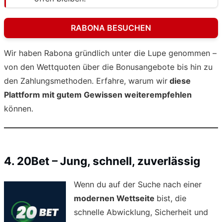
RABONA BESUCHEN
Wir haben Rabona gründlich unter die Lupe genommen –
von den Wettquoten über die Bonusangebote bis hin zu
den Zahlungsmethoden. Erfahre, warum wir
diese
Plattform mit gutem Gewissen weiterempfehlen
können.
4.
20Bet – Jung, schnell, zuverlässig
Wenn du auf der Suche nach einer
modernen Wettseite
bist, die
schnelle Abwicklung, Sicherheit und