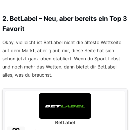
2. BetLabel – Neu, aber bereits ein Top 3
Favorit
Okay, vielleicht ist BetLabel nicht die älteste Wettseite
auf dem Markt, aber glaub mir, diese Seite hat sich
schon jetzt ganz oben etabliert! Wenn du Sport liebst
und noch mehr das Wetten, dann bietet dir BetLabel
alles, was du brauchst.
BetLabel