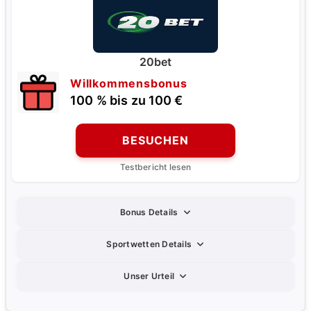
20bet
Willkommensbonus
100 % bis zu 100 €
BESUCHEN
Testbericht lesen
Bonus Details
Sportwetten Details
Unser Urteil